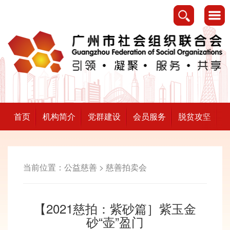
首页
机构简介
党群建设
会员服务
脱贫攻坚
当前位置：
公益慈善
>
慈善拍卖会
【2021慈拍：紫砂篇］紫玉金
砂“壶”盈门