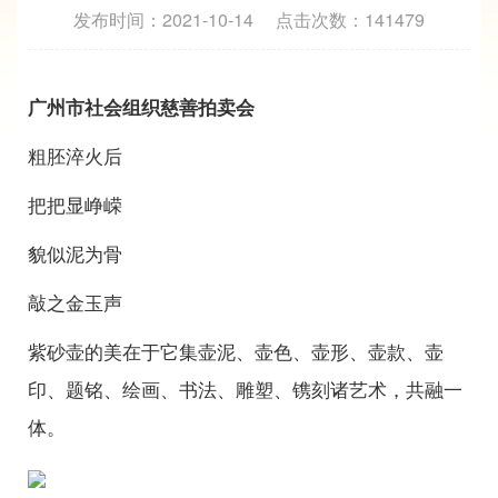
发布时间：2021-10-14
点击次数：141479
广州市社会组织慈善拍卖会
粗胚淬火后
把把显峥嵘
貌似泥为骨
敲之金玉声
紫砂壶的美在于它集壶泥、壶色、壶形、壶款、壶
印、题铭、绘画、书法、雕塑、镌刻诸艺术，共融一
体。