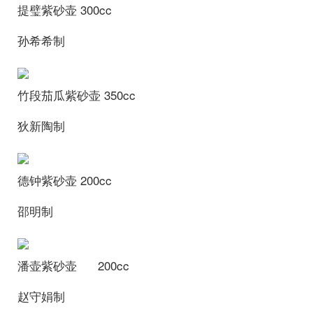
提璧紫砂壶
300cc
孙希希制
竹段茄瓜紫砂壶
350cc
狄新陶制
德钟紫砂壶
200cc
邵明制
潘壶紫砂壶 200cc
赵守娟制